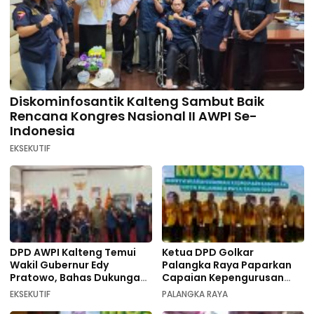
Diskominfosantik Kalteng Sambut Baik
Rencana Kongres Nasional II AWPI Se-
Indonesia
EKSEKUTIF
DPD AWPI Kalteng Temui
Ketua DPD Golkar
Wakil Gubernur Edy
Palangka Raya Paparkan
Pratowo, Bahas Dukungan
Capaian Kepengurusan
Kongres Nasional II AWPI di
pada Pembukaan Musda XI
EKSEKUTIF
PALANGKA RAYA
Kalimantan Tengah