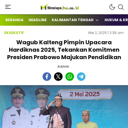
Terkini Mengabarkan
mentayapos.co.id
BERANDA
HEADLINE
KALIMANTAN TENGAH
HUKUM & KR
EKSEKUTIF
Mei 2, 2025 | 3:38 am
Wagub Kalteng Pimpin Upacara
Hardiknas 2025, Tekankan Komitmen
Presiden Prabowo Majukan Pendidikan
Admin