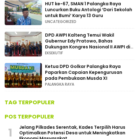
HUT ke-67, SMAN 1 Palangka Raya
Luncurkan Buku Antologi ‘Dari Sekolah
untuk Bumi’ Karya 13 Guru
UNCATEGORIZED
DPD AWPI Kalteng Temui Wakil
Gubernur Edy Pratowo, Bahas
Dukungan Kongres Nasional II AWPI di
Kalimantan Tengah
EKSEKUTIF
Ketua DPD Golkar Palangka Raya
Paparkan Capaian Kepengurusan
pada Pembukaan Musda XI
PALANGKA RAYA
TAG TERPOPULER
POS TERPOPULER
Jelang Pilkades Serentak, Kades Terpilih Harus
1
Optimalkan Potensi Desa untuk Meningkatkan
Ekonomi Masyarakat