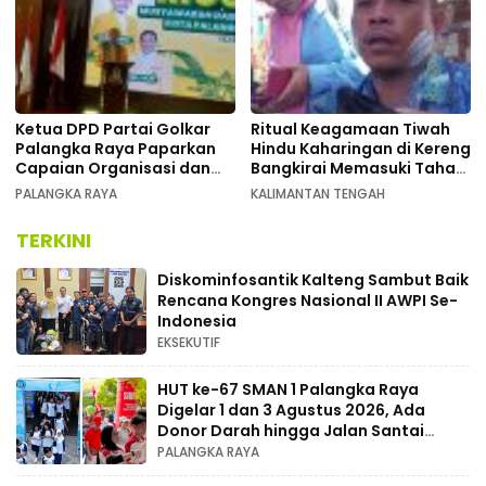
Ketua DPD Partai Golkar
Ritual Keagamaan Tiwah
Palangka Raya Paparkan
Hindu Kaharingan di Kereng
Capaian Organisasi dan
Bangkirai Memasuki Tahap
Kemenangan Pemilu pada
Akhir
PALANGKA RAYA
KALIMANTAN TENGAH
MUSDA XI
TERKINI
Diskominfosantik Kalteng Sambut Baik
Rencana Kongres Nasional II AWPI Se-
Indonesia
EKSEKUTIF
HUT ke-67 SMAN 1 Palangka Raya
Digelar 1 dan 3 Agustus 2026, Ada
Donor Darah hingga Jalan Santai
Berhadiah Doorprize
PALANGKA RAYA