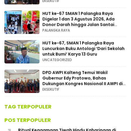
EKSEKUTIF
HUT ke-67 SMAN 1 Palangka Raya
Digelar 1 dan 3 Agustus 2026, Ada
Donor Darah hingga Jalan Santai
Berhadiah Doorprize
PALANGKA RAYA
HUT ke-67, SMAN 1 Palangka Raya
Luncurkan Buku Antologi ‘Dari Sekolah
untuk Bumi’ Karya 13 Guru
UNCATEGORIZED
DPD AWPI Kalteng Temui Wakil
Gubernur Edy Pratowo, Bahas
Dukungan Kongres Nasional II AWPI di
Kalimantan Tengah
EKSEKUTIF
TAG TERPOPULER
POS TERPOPULER
Ritual Keagamaan Tiwah Hindu Kaharingan di