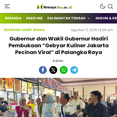
Terkini Mengabarkan
mentayapos.co.id
BERANDA
HEADLINE
KALIMANTAN TENGAH
HUKUM & KR
EKONOMI &AMP; BISNIS
Agustus 17, 2025 | 8:08 am
Gubernur dan Wakil Gubernur Hadiri
Pembukaan “Gebyar Kuliner Jakarta
Pecinan Viral” di Palangka Raya
Admin