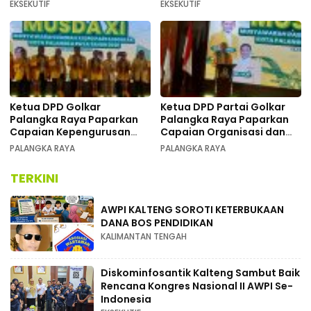
Se-Indonesia
Kongres Nasional II AWPI di
EKSEKUTIF
EKSEKUTIF
Kalimantan Tengah
Ketua DPD Golkar
Ketua DPD Partai Golkar
Palangka Raya Paparkan
Palangka Raya Paparkan
Capaian Kepengurusan
Capaian Organisasi dan
pada Pembukaan Musda XI
Kemenangan Pemilu pada
PALANGKA RAYA
PALANGKA RAYA
MUSDA XI
TERKINI
AWPI KALTENG SOROTI KETERBUKAAN
DANA BOS PENDIDIKAN
KALIMANTAN TENGAH
Diskominfosantik Kalteng Sambut Baik
Rencana Kongres Nasional II AWPI Se-
Indonesia