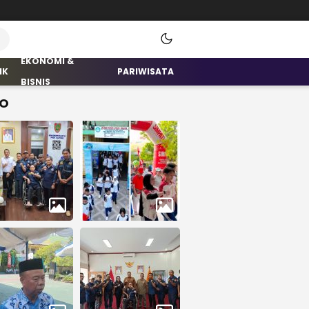
EKONOMI &
IK
PARIWISATA
BISNIS
O