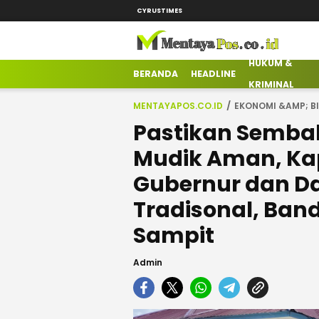
CYRUSTIMES
HUKUM &
mentayapos.co.id
Terkini Mengabarkan
BERANDA
HEADLINE
KRIMINAL
MENTAYAPOS.CO.ID
EKONOMI &AMP; BI
Pastikan Sembak
Mudik Aman, Ka
Gubernur dan Da
Tradisonal, Ban
Sampit
Admin