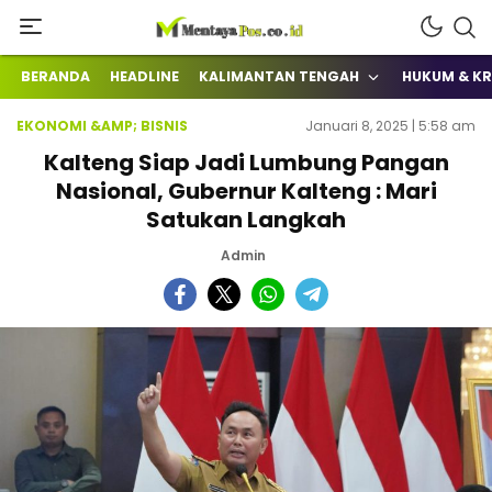
Terkini Mengabarkan
mentayapos.co.id
BERANDA
HEADLINE
KALIMANTAN TENGAH
HUKUM & KR
EKONOMI &AMP; BISNIS
Januari 8, 2025 | 5:58 am
Kalteng Siap Jadi Lumbung Pangan
Nasional, Gubernur Kalteng : Mari
Satukan Langkah
Admin