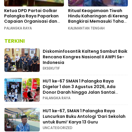
Ketua DPD Partai Golkar
Ritual Keagamaan Tiwah
Palangka Raya Paparkan
Hindu Kaharingan di Kereng
Capaian Organisasi dan
Bangkirai Memasuki Tahap
Kemenangan Pemilu pada
Akhir
PALANGKA RAYA
KALIMANTAN TENGAH
MUSDA XI
TERKINI
Diskominfosantik Kalteng Sambut Baik
Rencana Kongres Nasional II AWPI Se-
Indonesia
EKSEKUTIF
HUT ke-67 SMAN 1 Palangka Raya
Digelar 1 dan 3 Agustus 2026, Ada
Donor Darah hingga Jalan Santai
Berhadiah Doorprize
PALANGKA RAYA
HUT ke-67, SMAN 1 Palangka Raya
Luncurkan Buku Antologi ‘Dari Sekolah
untuk Bumi’ Karya 13 Guru
UNCATEGORIZED