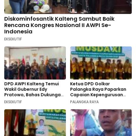
Diskominfosantik Kalteng Sambut Baik
Rencana Kongres Nasional II AWPI Se-
Indonesia
EKSEKUTIF
DPD AWPI Kalteng Temui
Ketua DPD Golkar
Wakil Gubernur Edy
Palangka Raya Paparkan
Pratowo, Bahas Dukungan
Capaian Kepengurusan
Kongres Nasional II AWPI di
pada Pembukaan Musda XI
EKSEKUTIF
PALANGKA RAYA
Kalimantan Tengah