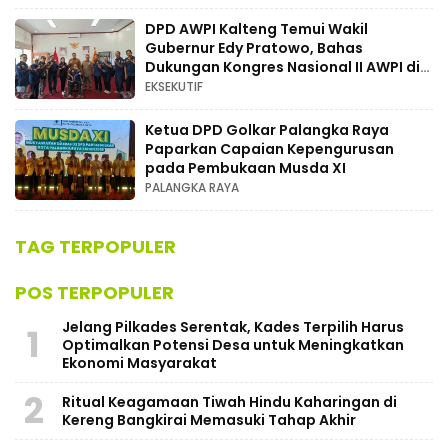
DPD AWPI Kalteng Temui Wakil
Gubernur Edy Pratowo, Bahas
Dukungan Kongres Nasional II AWPI di
Kalimantan Tengah
EKSEKUTIF
Ketua DPD Golkar Palangka Raya
Paparkan Capaian Kepengurusan
pada Pembukaan Musda XI
PALANGKA RAYA
TAG TERPOPULER
POS TERPOPULER
Jelang Pilkades Serentak, Kades Terpilih Harus
1
Optimalkan Potensi Desa untuk Meningkatkan
Ekonomi Masyarakat
2
Ritual Keagamaan Tiwah Hindu Kaharingan di
Kereng Bangkirai Memasuki Tahap Akhir