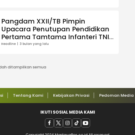
Pangdam XXII/TB Pimpin
Upacara Penutupan Pendidikan
Pertama Tamtama Infanteri TNI
AD Gelombang I TA 2026
Headline
3 bulan yang lalu
dah ditampilkan semua
si
Tentang Kami
Kebijakan Privasi
Pedoman Media 
IKUTI SOSIAL MEDIA KAMI
Copyright 2024 MentayaPos.co.id All reserved