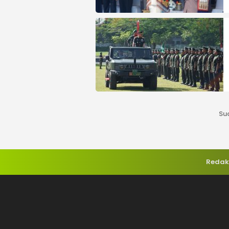
Su
Redak