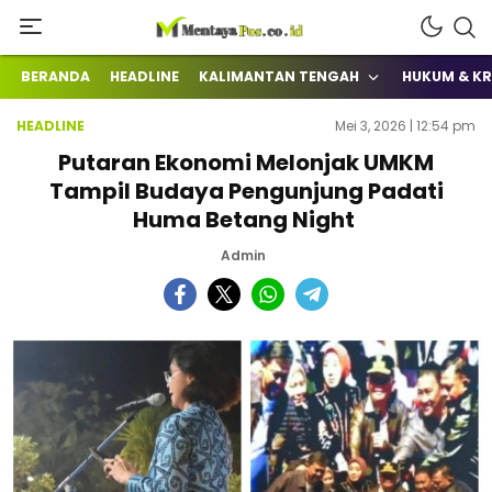
Terkini Mengabarkan
mentayapos.co.id
BERANDA
HEADLINE
KALIMANTAN TENGAH
HUKUM & KR
HEADLINE
Mei 3, 2026 | 12:54 pm
Putaran Ekonomi Melonjak UMKM
Tampil Budaya Pengunjung Padati
Huma Betang Night
Admin