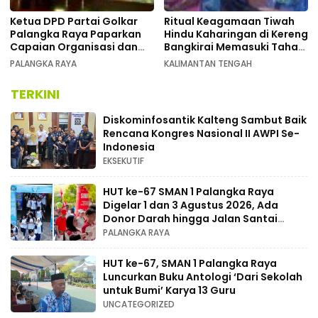
Ketua DPD Partai Golkar
Ritual Keagamaan Tiwah
Palangka Raya Paparkan
Hindu Kaharingan di Kereng
Capaian Organisasi dan
Bangkirai Memasuki Tahap
Kemenangan Pemilu pada
Akhir
PALANGKA RAYA
KALIMANTAN TENGAH
MUSDA XI
TERKINI
Diskominfosantik Kalteng Sambut Baik
Rencana Kongres Nasional II AWPI Se-
Indonesia
EKSEKUTIF
HUT ke-67 SMAN 1 Palangka Raya
Digelar 1 dan 3 Agustus 2026, Ada
Donor Darah hingga Jalan Santai
Berhadiah Doorprize
PALANGKA RAYA
HUT ke-67, SMAN 1 Palangka Raya
Luncurkan Buku Antologi ‘Dari Sekolah
untuk Bumi’ Karya 13 Guru
UNCATEGORIZED