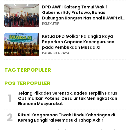
DPD AWPI Kalteng Temui Wakil
Gubernur Edy Pratowo, Bahas
Dukungan Kongres Nasional II AWPI di
Kalimantan Tengah
EKSEKUTIF
Ketua DPD Golkar Palangka Raya
Paparkan Capaian Kepengurusan
pada Pembukaan Musda XI
PALANGKA RAYA
TAG TERPOPULER
POS TERPOPULER
Jelang Pilkades Serentak, Kades Terpilih Harus
1
Optimalkan Potensi Desa untuk Meningkatkan
Ekonomi Masyarakat
2
Ritual Keagamaan Tiwah Hindu Kaharingan di
Kereng Bangkirai Memasuki Tahap Akhir