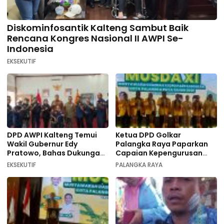
Diskominfosantik Kalteng Sambut Baik
Rencana Kongres Nasional II AWPI Se-
Indonesia
EKSEKUTIF
DPD AWPI Kalteng Temui
Ketua DPD Golkar
Wakil Gubernur Edy
Palangka Raya Paparkan
Pratowo, Bahas Dukungan
Capaian Kepengurusan
Kongres Nasional II AWPI di
pada Pembukaan Musda XI
EKSEKUTIF
PALANGKA RAYA
Kalimantan Tengah