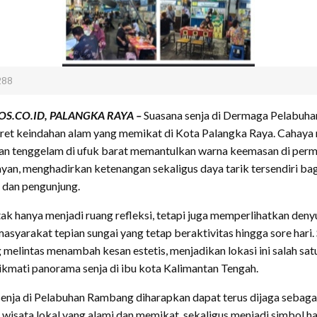
288
S.CO.ID, PALANGKA RAYA –
Suasana senja di Dermaga Pelabuh
ret keindahan alam yang memikat di Kota Palangka Raya. Cahaya
han tenggelam di ufuk barat memantulkan warna keemasan di per
yan, menghadirkan ketenangan sekaligus daya tarik tersendiri bag
 dan pengunjung.
ak hanya menjadi ruang refleksi, tetapi juga memperlihatkan deny
asyarakat tepian sungai yang tetap beraktivitas hingga sore hari. 
 melintas menambah kesan estetis, menjadikan lokasi ini salah satu
ikmati panorama senja di ibu kota Kalimantan Tengah.
enja di Pelabuhan Rambang diharapkan dapat terus dijaga sebaga
i wisata lokal yang alami dan memikat, sekaligus menjadi simbol h