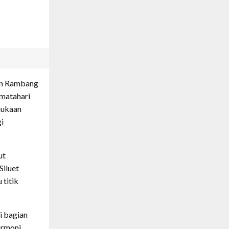
an Rambang
 matahari
mukaan
i
ut
Siluet
 titik
i bagian
armoni