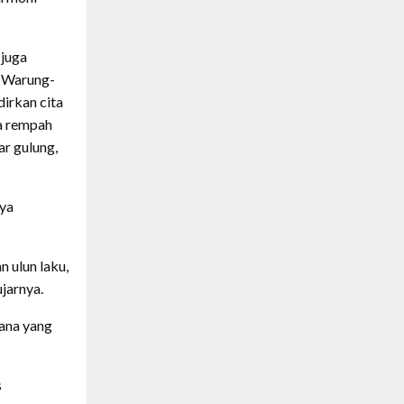
juga
. Warung-
irkan cita
ya rempah
ar gulung,
ya
 ulun laku,
jarnya.
sana yang
s