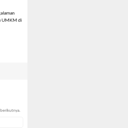
ngalaman
aku UMKM di
 berikutnya.