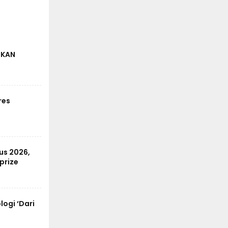
IKAN
res
us 2026,
prize
ogi ‘Dari