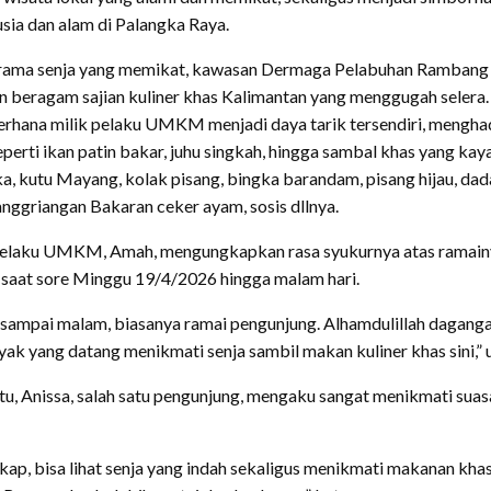
sia dan alam di Palangka Raya.
orama senja yang memikat, kawasan Dermaga Pelabuhan Rambang 
 beragam sajian kuliner khas Kalimantan yang menggugah selera
rhana milik pelaku UMKM menjadi daya tarik tersendiri, menghad
seperti ikan patin bakar, juhu singkah, hingga sambal khas yang ka
a, kutu Mayang, kolak pisang, bingka barandam, pisang hijau, dad
nggriangan Bakaran ceker ayam, sosis dllnya.
 pelaku UMKM, Amah, mengungkapkan rasa syukurnya atas ramain
saat sore Minggu 19/4/2026 hingga malam hari.
sampai malam, biasanya ramai pengunjung. Alhamdulillah dagangan
yak yang datang menikmati senja sambil makan kuliner khas sini,” u
tu, Anissa, salah satu pengunjung, mengaku sangat menikmati sua
ngkap, bisa lihat senja yang indah sekaligus menikmati makanan kha