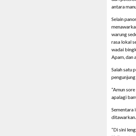
antara manu
Selain pan
menawarkan
warung sede
rasa lokal 
wadai bingk
Apam, dan a
Salah satu
pengunjung 
“Amun sore 
apalagi ban
Sementara i
ditawarkan.
“Di sini le