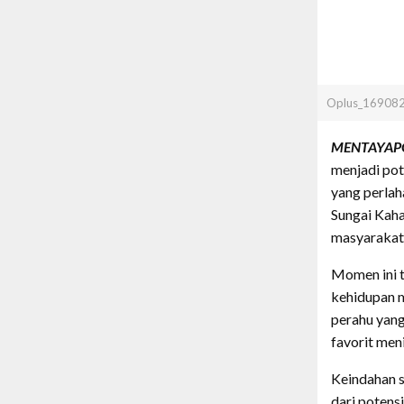
Oplus_16908
MENTAYAPO
menjadi pot
yang perla
Sungai Kaha
masyarakat
Momen ini t
kehidupan m
perahu yang
favorit men
Keindahan s
dari potens