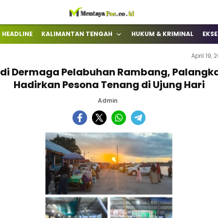
Terkini Mengabarkan
mentayapos.co.id
HEADLINE
KALIMANTAN TENGAH
HUKUM & KRIMINAL
EKSE
April 19, 
 di Dermaga Pelabuhan Rambang, Palangk
Hadirkan Pesona Tenang di Ujung Hari
Admin