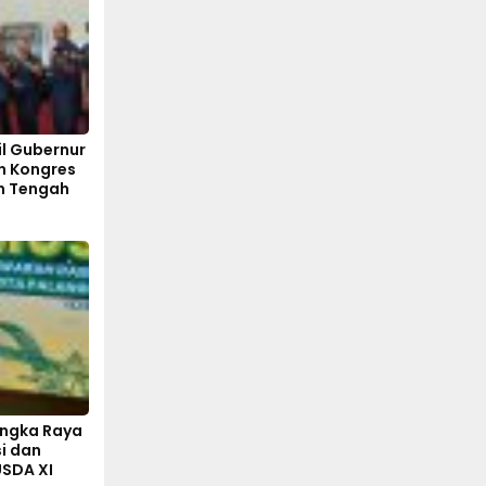
l Gubernur
n Kongres
an Tengah
angka Raya
i dan
SDA XI