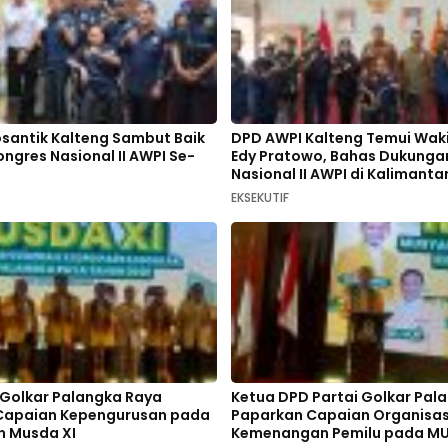
santik Kalteng Sambut Baik
DPD AWPI Kalteng Temui Waki
ngres Nasional II AWPI Se-
Edy Pratowo, Bahas Dukunga
Nasional II AWPI di Kalimant
EKSEKUTIF
Golkar Palangka Raya
Ketua DPD Partai Golkar Pal
Capaian Kepengurusan pada
Paparkan Capaian Organisas
 Musda XI
Kemenangan Pemilu pada MU