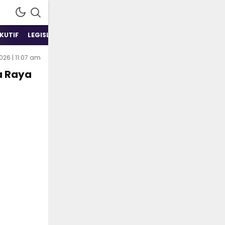
KUTIF
LEGISLATIF
POLITIK
EKONOMI & BISNIS
2026 | 11:07 am
a Raya