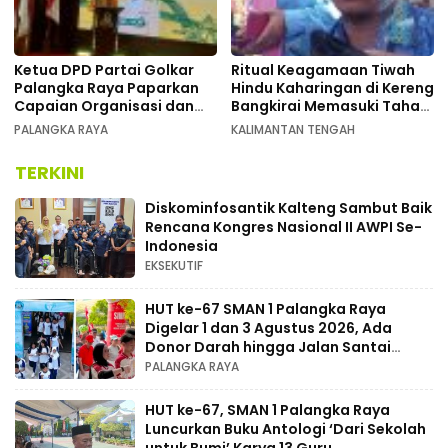
Ketua DPD Partai Golkar
Ritual Keagamaan Tiwah
Palangka Raya Paparkan
Hindu Kaharingan di Kereng
Capaian Organisasi dan
Bangkirai Memasuki Tahap
Kemenangan Pemilu pada
Akhir
PALANGKA RAYA
KALIMANTAN TENGAH
MUSDA XI
TERKINI
Diskominfosantik Kalteng Sambut Baik
Rencana Kongres Nasional II AWPI Se-
Indonesia
EKSEKUTIF
HUT ke-67 SMAN 1 Palangka Raya
Digelar 1 dan 3 Agustus 2026, Ada
Donor Darah hingga Jalan Santai
Berhadiah Doorprize
PALANGKA RAYA
HUT ke-67, SMAN 1 Palangka Raya
Luncurkan Buku Antologi ‘Dari Sekolah