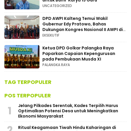
untuk Bumi’ Karya 13 Guru
UNCATEGORIZED
DPD AWPI Kalteng Temui Wakil
Gubernur Edy Pratowo, Bahas
Dukungan Kongres Nasional II AWPI di
Kalimantan Tengah
EKSEKUTIF
Ketua DPD Golkar Palangka Raya
Paparkan Capaian Kepengurusan
pada Pembukaan Musda XI
PALANGKA RAYA
TAG TERPOPULER
POS TERPOPULER
Jelang Pilkades Serentak, Kades Terpilih Harus
1
Optimalkan Potensi Desa untuk Meningkatkan
Ekonomi Masyarakat
2
Ritual Keagamaan Tiwah Hindu Kaharingan di