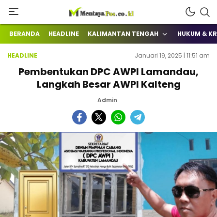
Terkini Mengabarkan
mentayapos.co.id
BERANDA
HEADLINE
KALIMANTAN TENGAH
HUKUM & KR
HEADLINE
Januari 19, 2025 | 11:51 am
Pembentukan DPC AWPI Lamandau,
Langkah Besar AWPI Kalteng
Admin