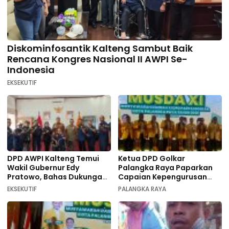
Diskominfosantik Kalteng Sambut Baik
Rencana Kongres Nasional II AWPI Se-
Indonesia
EKSEKUTIF
DPD AWPI Kalteng Temui
Ketua DPD Golkar
Wakil Gubernur Edy
Palangka Raya Paparkan
Pratowo, Bahas Dukungan
Capaian Kepengurusan
Kongres Nasional II AWPI di
pada Pembukaan Musda XI
EKSEKUTIF
PALANGKA RAYA
Kalimantan Tengah