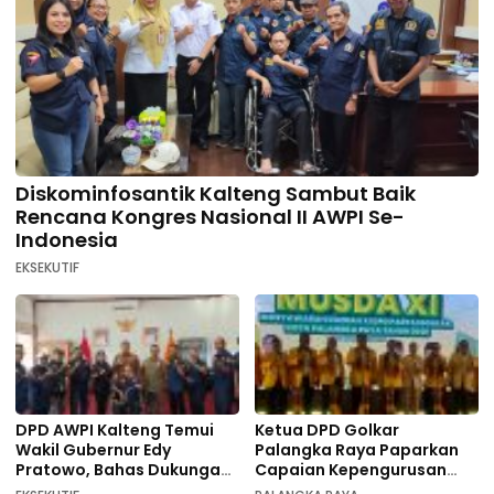
Diskominfosantik Kalteng Sambut Baik
Rencana Kongres Nasional II AWPI Se-
Indonesia
EKSEKUTIF
DPD AWPI Kalteng Temui
Ketua DPD Golkar
Wakil Gubernur Edy
Palangka Raya Paparkan
Pratowo, Bahas Dukungan
Capaian Kepengurusan
Kongres Nasional II AWPI di
pada Pembukaan Musda XI