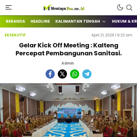
Terkini Mengabarkan
mentayapos.co.id
BERANDA
HEADLINE
KALIMANTAN TENGAH
HUKUM & KR
EKSEKUTIF
April 21, 2026 | 9:22 am
Gelar Kick Off Meeting : Kalteng
Percepat Pembangunan Sanitasi.
Admin