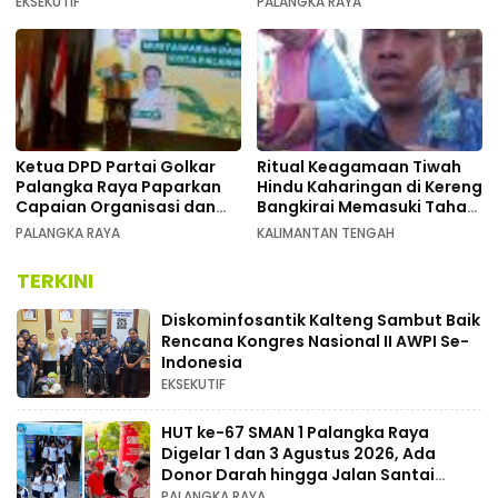
EKSEKUTIF
PALANGKA RAYA
Kalimantan Tengah
Ketua DPD Partai Golkar
Ritual Keagamaan Tiwah
Palangka Raya Paparkan
Hindu Kaharingan di Kereng
Capaian Organisasi dan
Bangkirai Memasuki Tahap
Kemenangan Pemilu pada
Akhir
PALANGKA RAYA
KALIMANTAN TENGAH
MUSDA XI
TERKINI
Diskominfosantik Kalteng Sambut Baik
Rencana Kongres Nasional II AWPI Se-
Indonesia
EKSEKUTIF
HUT ke-67 SMAN 1 Palangka Raya
Digelar 1 dan 3 Agustus 2026, Ada
Donor Darah hingga Jalan Santai
Berhadiah Doorprize
PALANGKA RAYA